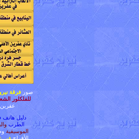
صور
فرقة نيرو
للفلكلور الشع
عفرين
دليل هاتف ف
الطرب
وال
الموسيقية
وص
الأفراح
في ع