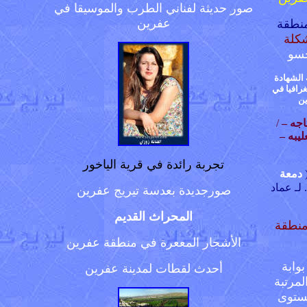
صور حديثة لفناني الطرب والموسيقا في
عفرين
نطقة
كلة
سو
 الشهادة
غرافيا في
ن
تاجه –
/
يبه –
تجربة رائدة في قرية الياخور
دمعة
. لـ عماد
صورجديدة بعدسة تيريج عفرين
المحراث القديم
منطقة
الأشجار المععرة في منطقة عفرين
بوابة
أحدث لقطات لمدينة عفرين
مرتبة
مستوى