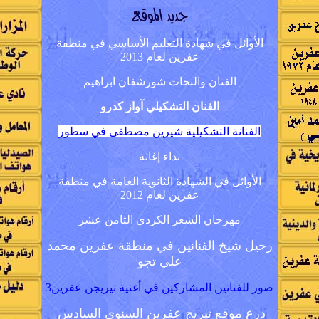
الأوائل
في
شهادة التعليم الأساسي في منطقة
عفرين لعام 20
3
1
الفنان والنحات شورشفان ابراهيم
الفنان التشكيلي آواز كدرو
الفنانة التشكيلية شيرين مصطفى في سطور
نداء إغاثة
الأوائل
في
الشهادة الثانوية العامة في منطقة
عفرين لعام 20
2
1
مهرجان الشعر الكردي الثامن عشر
رحيل شيخ الفنانين في منطقة عفرين محمد
علي تجو
صور للفنانين المشاركين في أغنية تيريجن عفرين3
درع موقع تيريج عفرين السنوي السادس