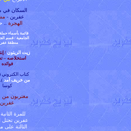
السكان في م
عفرين -
مش
الهجرة
..
ح
قائمة بأسماء حملة
الجامعية / قسم الج
منطقة عفري
زيت الزيتون
/ إن
استخلاصه – تعل
فوائده
كتاب الكتروني
(
من خريف آمد
).
كوسا
مغتربون من 
عفرين
للمرة الثانية 
عفرين تحتل ال
الثالثة على 