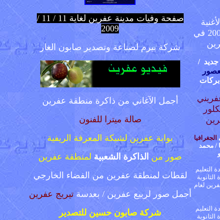
صفحة وفيات مدينة عفرين
لغاية
11
/
1
1 /
أغنية
200
9
الكردية لعام 2009 في
ين
شركة بيرم لصناعة وتصدير صابون الغار
جديد
/
عصور
بركات
ريني
أجمل الآغاني من ذاكرة منطقة عفرين
كلور
صالة ميترا للفنون
رين
بوابة عفرين لشبكة المعرفة الريفية
ي
الجغرافيا
/
محمد
صور من
الذاكرة الشعبية
لمنطقة عفرين
 التعليم
لقطات لمنطقة عفرين من الفضاء الخارجي
الثانوية
رين لعام
أجمل صور لربيع عفرين
/ بعدسة
تيريج عفرين
 التعليم
شركة صابون حسين للتصدير
الثانوية